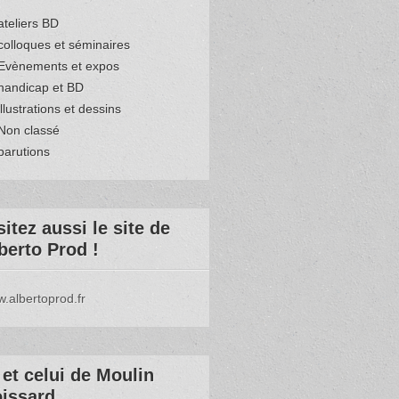
ateliers BD
colloques et séminaires
Evènements et expos
handicap et BD
illustrations et dessins
Non classé
parutions
sitez aussi le site de
berto Prod !
.albertoprod.fr
et celui de Moulin
issard