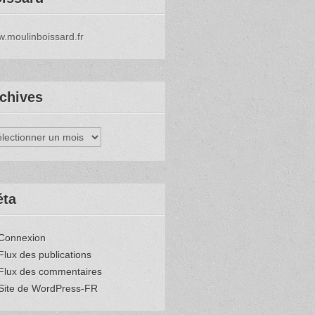
.moulinboissard.fr
chives
hives
éta
Connexion
Flux des publications
Flux des commentaires
Site de WordPress-FR