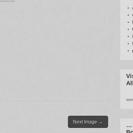
Vi
Al
www
Next Image →
… 
Bo