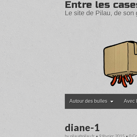
Entre les case
Le site de Pilau, de son 
Main
Skip
Autour des bulles
Avec 
to
menu
content
diane-1
by
pilau@pilau.fr
•
9 février 2015
•
0 C