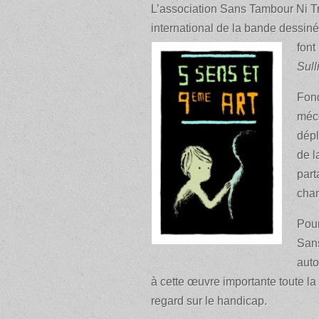
L’association Sans Tambour Ni Tr
international de la bande dessin
font 
Sull
Fond
méco
dépl
de l
part
chan
Pour
Sans
aut
à cette œuvre importante toute la
regard sur le handicap.