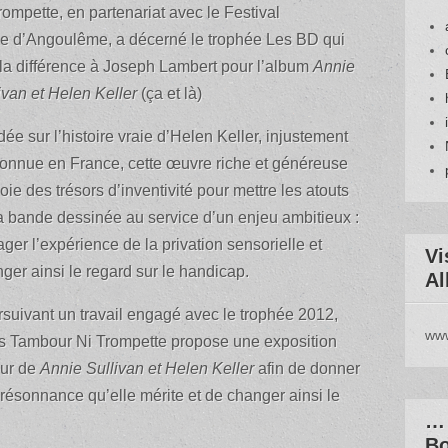
ompette, en partenariat avec le Festival
ée d’Angoulême, a décerné le trophée Les BD qui
la différ
ence à Joseph Lambert pour l’album
Annie
ivan et Helen Keller
(ça et là)
ée sur l’histoire vraie d’Helen Keller, injustement
nnue en France, cette œuvre riche et généreuse
oie des trésors d’inventivité pour mettre les atouts
a bande dessinée au service d’un enjeu ambitieux :
ager l’expérience de la privation sensorielle et
Vi
ger ainsi le regard sur le handicap.
Al
suivant un travail engagé avec le trophée 2012,
www
 Tambour Ni Trompette propose une exposition
our de
Annie Sullivan et Helen Keller
afin de donner
 résonnance qu’elle mérite et de changer ainsi le
… 
Bo