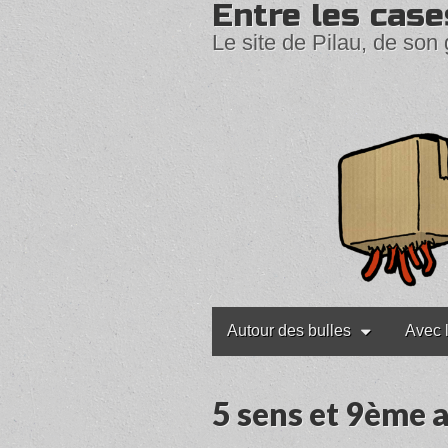
Entre les case
Le site de Pilau, de son 
Main
Skip
Autour des bulles
Avec 
to
menu
content
5 sens et 9ème a