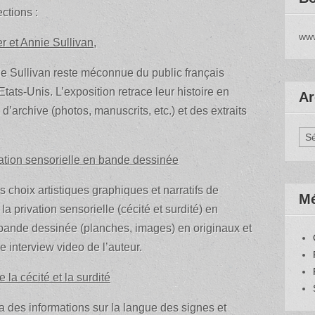
ections :
www
er et Annie Sullivan,
nie Sullivan reste méconnue du public français
ats-Unis. L’exposition retrace leur histoire en
Ar
’archive (photos, manuscrits, etc.) et des extraits
Arc
vation sensorielle en bande dessinée
les choix artistiques graphiques et narratifs de
M
 privation sensorielle (cécité et surdité) en
a bande dessinée (planches, images) en originaux et
e interview video de l’auteur.
la cécité et la surdité
a des informations sur la langue des signes et