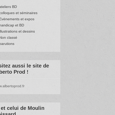
ateliers BD
colloques et séminaires
Evènements et expos
handicap et BD
illustrations et dessins
Non classé
parutions
sitez aussi le site de
berto Prod !
.albertoprod.fr
et celui de Moulin
issard