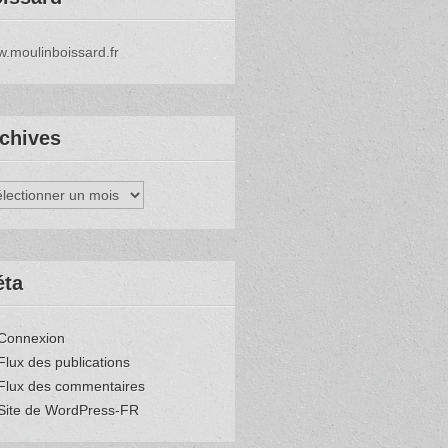
.moulinboissard.fr
chives
hives
éta
Connexion
Flux des publications
Flux des commentaires
Site de WordPress-FR