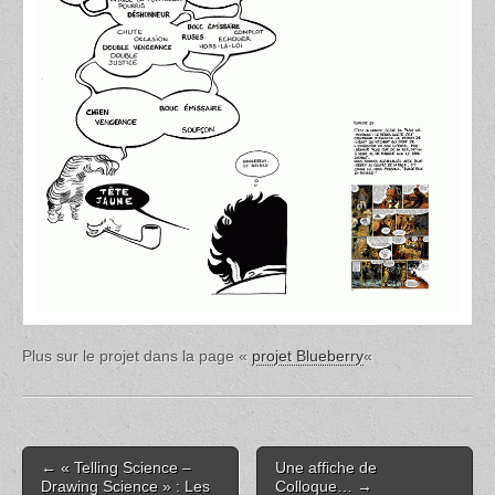
Plus sur le projet dans la page «
projet Blueberry
«
Post
← « Telling Science –
Une affiche de
navigation
Drawing Science » : Les
Colloque… →