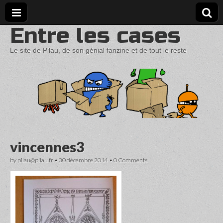
Entre les cases
Le site de Pilau, de son génial fanzine et de tout le reste
vincennes3
by
pilau@pilau.fr
•
30 décembre 2014
•
0 Comments