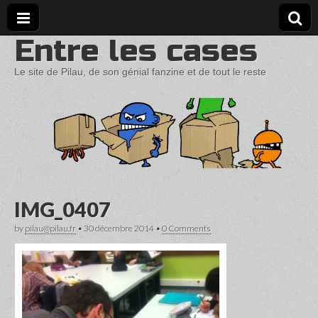
Entre les cases
Le site de Pilau, de son génial fanzine et de tout le reste
IMG_0407
by
pilau@pilau.fr
•
30 décembre 2014
•
0 Comments