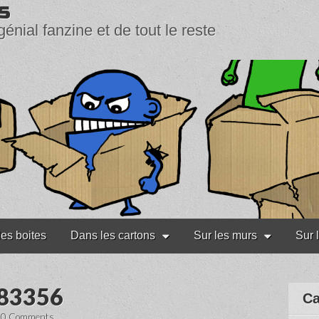
s
génial fanzine et de tout le reste
les boites
Dans les cartons
Sur les murs
Sur 
183356
Ca
•
0 Comments