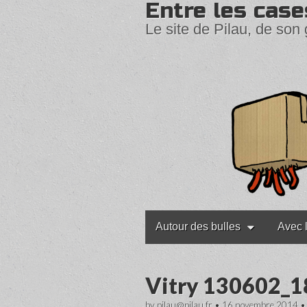
Entre les case
Le site de Pilau, de son 
Main
Skip
Autour des bulles
Avec 
to
menu
content
Vitry 130602_
by
pilau@pilau.fr
•
16 novembre 2014