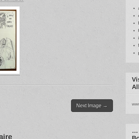
Vi
Al
www
Next Image →
… 
aire
Bo