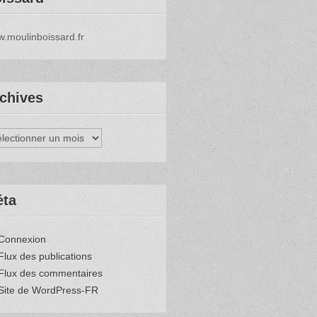
.moulinboissard.fr
chives
hives
éta
Connexion
Flux des publications
Flux des commentaires
Site de WordPress-FR