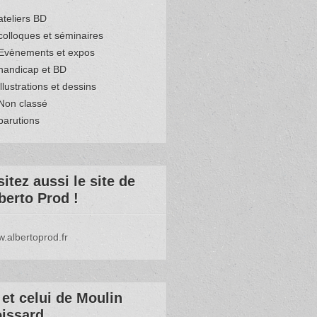
ateliers BD
colloques et séminaires
Evènements et expos
handicap et BD
illustrations et dessins
Non classé
parutions
sitez aussi le site de
berto Prod !
.albertoprod.fr
et celui de Moulin
issard