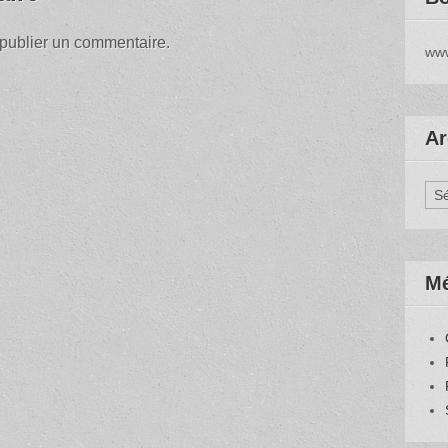
publier un commentaire.
www
Ar
Arc
M