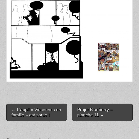
Post
← L’appli « Vincennes en
Projet Blueberry –
navigation
famille » est sortie !
planche 11 →