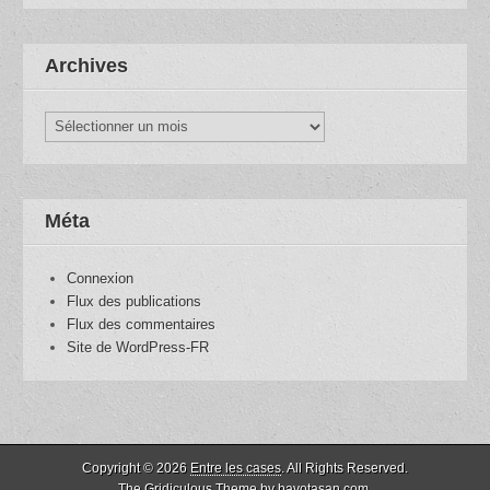
Archives
Archives
Méta
Connexion
Flux des publications
Flux des commentaires
Site de WordPress-FR
Copyright © 2026
Entre les cases
. All Rights Reserved.
The Gridiculous Theme by
bavotasan.com
.