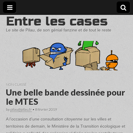
Entre les cases
Le site de Pilau, de son génial fanzine et de tout le reste
NON CLASSÉ
Une belle bande dessinée pour
le MTES
by
pilau@pilau.fr
•
8 février 2019
A l’occasion d’une consultation citoyenne sur les villes et
territoires de demain, le Ministère de la Transition écologique et