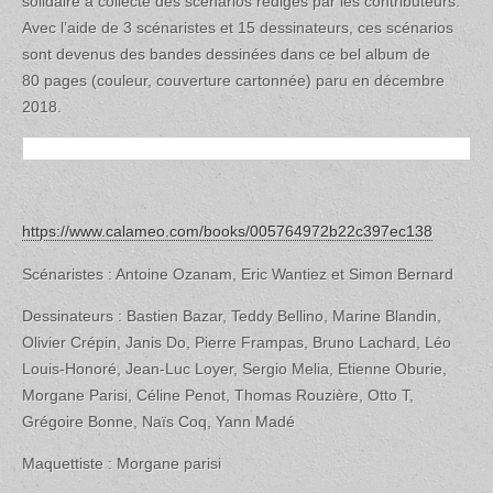
solidaire a collecté des scénarios rédigés par les contributeurs.
Avec l’aide de 3 scénaristes et 15 dessinateurs, ces scénarios
sont devenus des bandes dessinées dans ce bel album de
80 pages (couleur, couverture cartonnée) paru en décembre
2018.
https://www.calameo.com/books/005764972b22c397ec138
Scénaristes : Antoine Ozanam, Eric Wantiez et Simon Bernard
Dessinateurs : Bastien Bazar, Teddy Bellino, Marine Blandin,
Olivier Crépin, Janis Do, Pierre Frampas, Bruno Lachard, Léo
Louis-Honoré, Jean-Luc Loyer, Sergio Melia, Etienne Oburie,
Morgane Parisi, Céline Penot, Thomas Rouzière, Otto T,
Grégoire Bonne, Naïs Coq, Yann Madé
Maquettiste : Morgane parisi