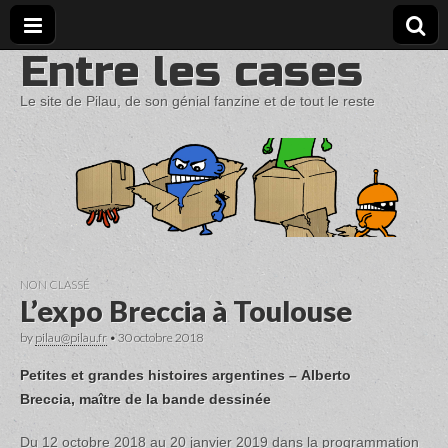
Entre les cases
Le site de Pilau, de son génial fanzine et de tout le reste
NON CLASSÉ
L’expo Breccia à Toulouse
by
pilau@pilau.fr
•
30 octobre 2018
Petites et grandes histoires argentines – Alberto
Breccia, maître de la bande dessinée
Du 12 octobre 2018 au 20 janvier 2019 dans la programmation