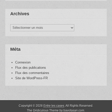
Archives
Archives
Méta
Connexion
Flux des publications
Flux des commentaires
Site de WordPress-FR
Copyright © 2026
Entre les cases
. All Rights Reserved.
The Gridiculous Theme by
bavotasan.com
.