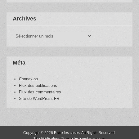
Archives
Archives
Méta
Connexion
Flux des publications
Flux des commentaires
Site de WordPress-FR
Copyright © 2026
Entre les cases
. All Rights Reserved.
The Gridiculous Theme by
bavotasan.com
.